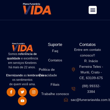
Serviços
Sobre Nós
Velório online
Suporte
Contatos
Entre em contato
Faq
Somos
referência de
conosco!!
qualidade
e excelência
Contatos
R. Inácio
em serviços fúnebres
Ferreira Teles -
há mais de 22 anos.
Politica de
Muriti, Crato -
Privacidade
Eternizando
as
lembranças
e
CE, 63109-675
os sentimentos
de quem você ama.
Filiais
(88) 99332-
3384
Trabalhe conosco
sac@funerariavida.com.b